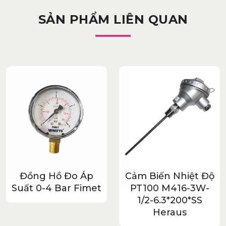
SẢN PHẨM LIÊN QUAN
Đồng Hồ Đo Áp
Cảm Biến Nhiệt Độ
Suất 0-4 Bar Fimet
PT100 M416-3W-
1/2-6.3*200*SS
Heraus