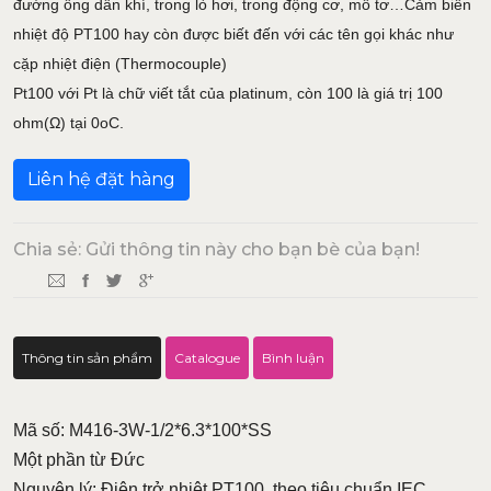
đường ống dẫn khí, trong lò hơi, trong động cơ, mô tơ…Cảm biến
nhiệt độ PT100 hay còn được biết đến với các tên gọi khác như
cặp nhiệt điện (Thermocouple)
Pt100 với Pt là chữ viết tắt của platinum, còn 100 là giá trị 100
ohm(Ω) tại 0oC.
Liên hệ đặt hàng
Chia sẻ: Gửi thông tin này cho bạn bè của bạn!
Thông tin sản phẩm
Catalogue
Bình luận
Mã số: M416-3W-1/2*6.3*100*SS
Một phần từ Đức
Nguyên lý: Điện trở nhiệt PT100, theo tiêu chuẩn IEC