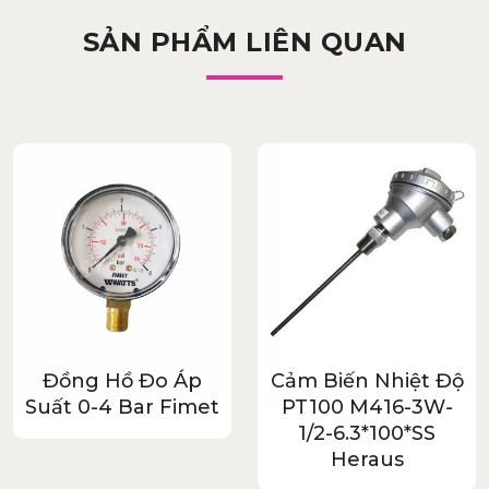
SẢN PHẨM LIÊN QUAN
Đồng Hồ Đo Áp
Cảm Biến Nhiệt Độ
Suất 0-4 Bar Fimet
PT100 M416-3W-
1/2-6.3*100*SS
Heraus