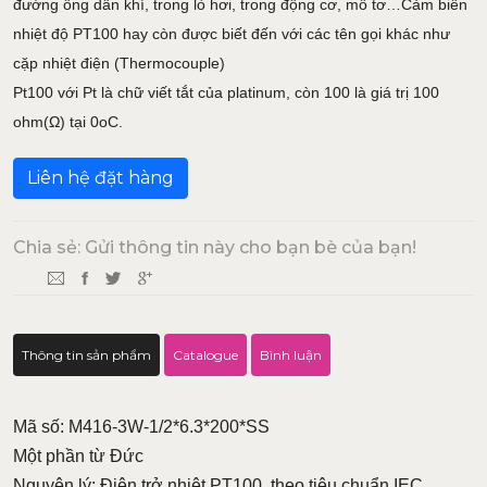
đường ống dẫn khí, trong lò hơi, trong động cơ, mô tơ…Cảm biến
nhiệt độ PT100 hay còn được biết đến với các tên gọi khác như
cặp nhiệt điện (Thermocouple)
Pt100 với Pt là chữ viết tắt của platinum, còn 100 là giá trị 100
ohm(Ω) tại 0oC.
Liên hệ đặt hàng
Chia sẻ: Gửi thông tin này cho bạn bè của bạn!
Thông tin sản phẩm
Catalogue
Bình luận
Mã số: M416-3W-1/2*6.3*200*SS
Một phần từ Đức
Nguyên lý: Điện trở nhiệt PT100, theo tiêu chuẩn IEC