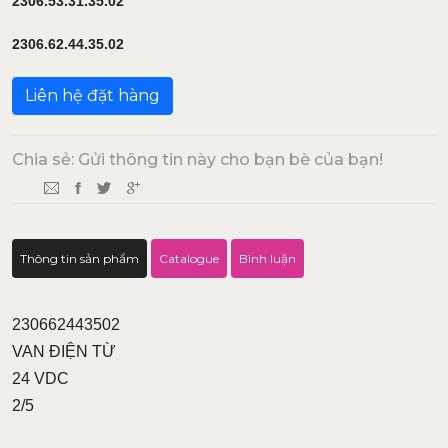
2306.53.31.35.02
2306.62.44.35.02
Liên hệ đặt hàng
Chia sẻ: Gửi thông tin này cho bạn bè của bạn!
Thông tin sản phẩm
Catalogue
Bình luận
230662443502
VAN ĐIỆN TỪ
24 VDC
2/5