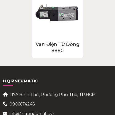
Van Điện Từ Dòng
8880
HQ PNEUMATIC
117A Bình Thới, Phường Phú Thọ, TP.HCM
0906674246
info@hqpneumatic.vn