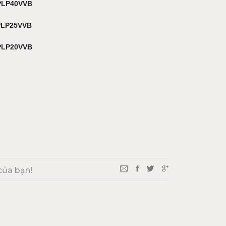
P40VVB
25VVB
LP20VVB
của bạn!