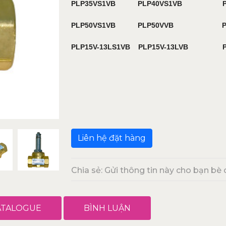
PLP35VS1VB PLP40VS1VB PL
PLP50VS1VB PLP50VVB PLP
PLP15V-13LS1VB PLP15V-13LVB P
Liên hệ đặt hàng
Chia sẻ: Gửi thông tin này cho bạn bè 
ATALOGUE
BÌNH LUẬN