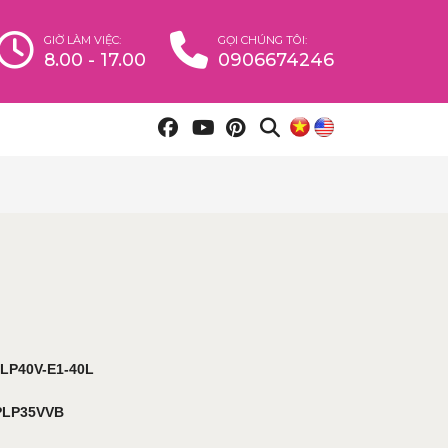
GIỜ LÀM VIỆC:
GỌI CHÚNG TÔI:
8.00 - 17.00
0906674246
40V-E1-40L
P35VVB