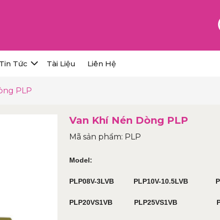
Tin Tức
Tài Liệu
Liên Hệ
Dòng PLP
Van Khí Nén Dòng PLP
Mã sản phẩm: PLP
Model:
PLP08V-3LVB PLP10V-10.5LVB PLP
PLP20VS1VB PLP25VS1VB PL